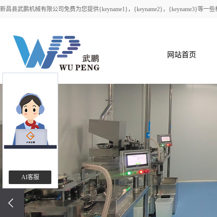
新昌县武鹏机械有限公司免费为您提供
{keyname1}
，{keyname2}，{keyname
网站首页
AI客服