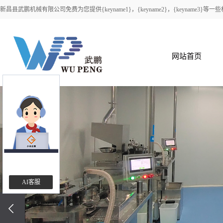
新昌县武鹏机械有限公司免费为您提供
{keyname1}
，{keyname2}，{keyname
网站首页
AI客服