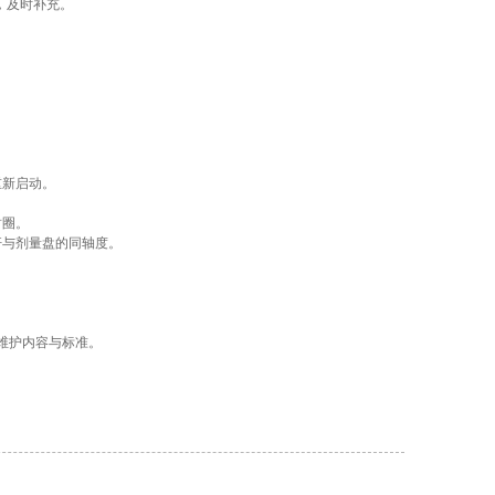
，及时补充。
重新启动。
封圈。
杆与剂量盘的同轴度。
的维护内容与标准。