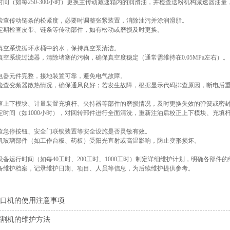
间（如每250-300小时）更换主传动减速箱内的润滑油，并检查送粉机构减速器油量
检查传动链条的松紧度，必要时调整张紧装置，消除油污并涂润滑脂。
定期检查皮带、链条等传动部件，如有松动或磨损及时更换。
真空系统循环水桶中的水，保持真空泵清洁。
空系统过滤器，清除堵塞的污物，确保真空度稳定（通常需维持在0.05MPa左右）。
电器元件完整，接地装置可靠，避免电气故障。
检查变频器散热情况，确保通风良好；若发生故障，根据显示代码排查原因，断电后
查上下模块、计量装置充填杆、夹持器等部件的磨损情况，及时更换失效的弹簧或密
定时间（如1000小时），对回转部件进行全面清洗，重新注油后校正上下模块、充填
查急停按钮、安全门联锁装置等安全设施是否灵敏有效。
机玻璃部件（如工作台板、药板）受阳光直射或高温影响，防止变形损坏。
备运行时间（如每40工时、200工时、1000工时）制定详细维护计划，明确各部件
备维护档案，记录维护日期、项目、人员等信息，为后续维护提供参考。
口机的使用注意事项
割机的维护方法